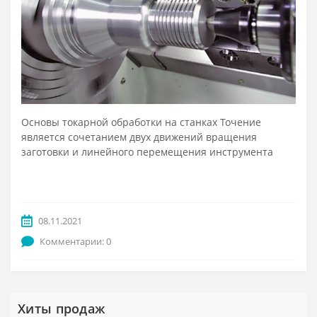
CNMM
RDKW
DF01-2
CAP
CCMT
RDMT
DF02
DCMT
RPMT
EF01
Основы токарной обработки на станках Точение
SCMT
RPMW
EF02
является сочетанием двух движений вращения
заготовки и линейного перемещения инструмента
TCMT
SPMT
EF03
VCMT
SDMW
EF04
08.11.2021
Комментарии: 0
VBMT
SDMT
FMP01
RCMT
MPHT
PF02
Хиты продаж
LNKT
PF03