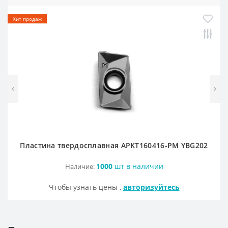
Хит продаж
OFKT
RF01-1
OFKR
RF01-2
ONHU
RF02-2
HNEX
RF02-1
WPGT
BAP400R
Пластина твердосплавная APKT160416-PM YBG202
XSEQ
RAP400R
1000
шт в наличии
Наличие:
XPHT
Чтобы узнать цены ,
авторизуйтесь
ROHX