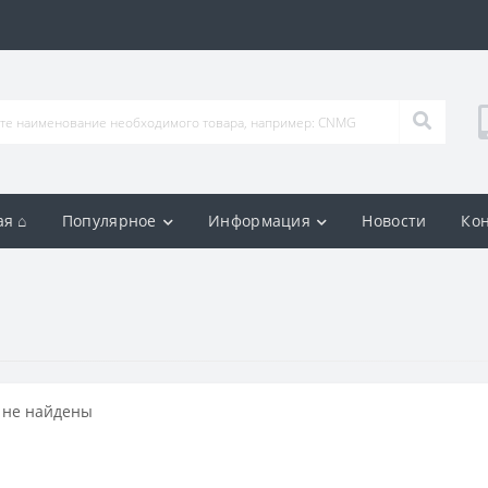
ая ⌂
Популярное
Информация
Новости
Ко
 не найдены