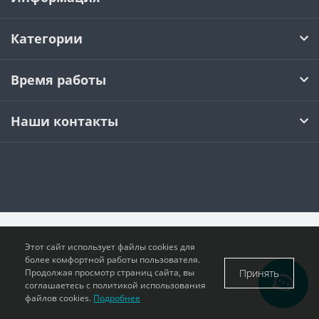
CNMM
RDKW
DF01-2
CAP
Категории
CCMT
RDMT
DF02
Время работы
DCMT
RPMT
EF01
Наши контакты
SCMT
RPMW
EF02
TCMT
SPMT
EF03
VCMT
SDMW
EF04
VBMT
SDMT
FMP01
Этот сайт использует файлы cookies для
более комфортной работы пользователя.
Принять
Продолжая просмотр страниц сайта, вы
RCMT
MPHT
PF02
соглашаетесь с политикой использования
файлов cookies.
Подробнее
LNKT
PF03