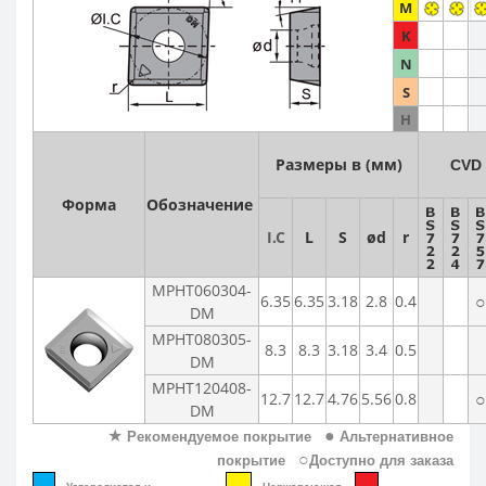
M
K
CNMM
RDKW
DF01-2
CAP
N
S
CCMT
RDMT
DF02
H
DCMT
RPMT
EF01
Размеры в (мм)
CVD
Форма
Обозначение
SCMT
RPMW
EF02
I.C
L
S
ød
r
TCMT
SPMT
EF03
MPHT060304-
○
6.35
6.35
3.18
2.8
0.4
DM
VCMT
SDMW
EF04
MPHT080305-
8.3
8.3
3.18
3.4
0.5
DM
VBMT
SDMT
FMP01
MPHT120408-
○
12.7
12.7
4.76
5.56
0.8
DM
RCMT
MPHT
PF02
★
●
Рекомендуемое покрытие
Альтернативное
○
покрытие
Доступно для заказа
LNKT
PF03