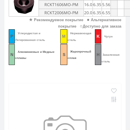
RCKT1606MO-
PM
16.0
6.35
5.56
RCKT2006MO-
PM
20.0
6.35
6.55
OFKT
RF01-1
★
●
Рекомендуемое покрытие
Альтернативное
○
покрытие
Доступно для заказа
OFKR
RF01-2
Углеродистая и
Нержавеющая
P
M
K
Чугун
Легированная сталь
сталь
ONHU
RF02-2
Жаропрочный
Алюминиевые и Медные
N
S
H
Закаленная
HNEX
RF02-1
сплавы
сплав
сталь
WPGT
BAP400R
XSEQ
RAP400R
XPHT
ROHX