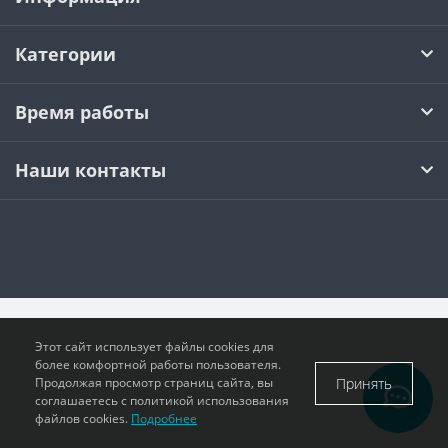
CNMM
RDKW
DF01-2
CAP
Категории
CCMT
RDMT
DF02
Время работы
DCMT
RPMT
EF01
Наши контакты
SCMT
RPMW
EF02
TCMT
SPMT
EF03
VCMT
SDMW
EF04
VBMT
SDMT
FMP01
Этот сайт использует файлы cookies для
более комфортной работы пользователя.
Принять
Продолжая просмотр страниц сайта, вы
RCMT
MPHT
PF02
соглашаетесь с политикой использования
файлов cookies.
Подробнее
LNKT
PF03