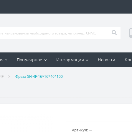
ая ⌂
Популярное
Информация
Новости
Ко
4F
Фреза SH-4F-16*16*40*100
Артикул:
---