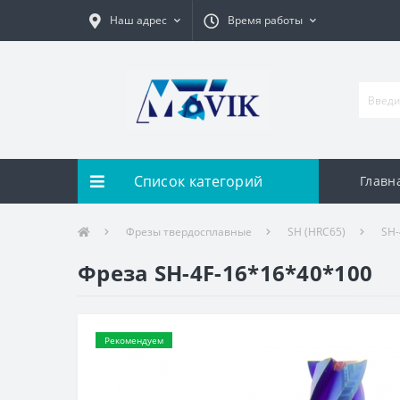
Наш адрес
Время работы
Список категорий
Главн
Фрезы твердосплавные
SH (HRC65)
SH-
Фреза SH-4F-16*16*40*100
Рекомендуем