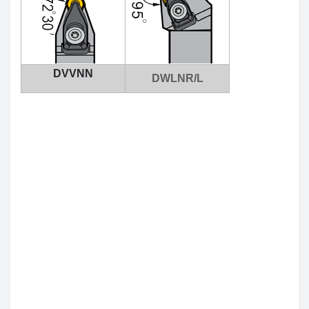
ZOHX
TCMX
DVVNN
CNE
DWLNR/L
SEKT